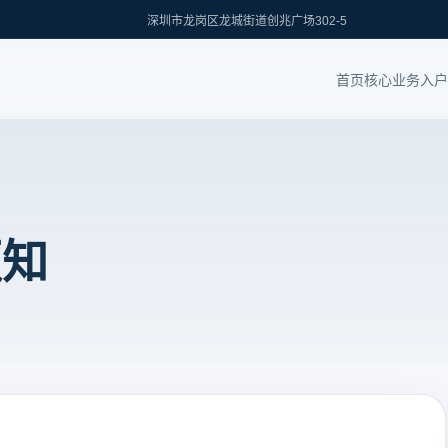
深圳市龙岗区龙城街道创兆广场302-5
首页
核心业务
入户
须知